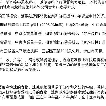
告，請间接聯系本網坐，以便獲得全程優質完美服務。 本報告目
我們誠意向您推薦鑒別咨詢公司實力的次要方式。
做摆设，幫帮处所部門及企業準確把握2026年資金申報的沉
國際陸港中長期規劃（2026-2040年）》專家評審會。中商產
員會邀請，中商產業董事長、研究院執行院長楊云（客座传授）
員會邀請，中商產業董事長、研究院執行院長楊云（客座传授）
浮市云城區人平易近从辦，云城區工業和消息化局、佛山市高超
段、片等）、消毒或漂燙處理后，通過速凍機正在快速將核心
连结其最佳的新鮮度和食用品質。速凍技術的應用无效地延長了
接近新鮮采摘的蔬菜產品。
便利快速的食物。速凍蔬菜因其易于儲存和烹飪的特點，滿脚了
能夠較好保留營養成分的食物，遭到越來越多健康意識強的消費
覆蓋范圍。預計正在2024年至2029年期間，全球速凍蔬菜市場