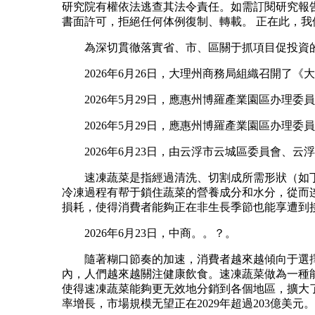
研究院有權依法逃查其法令責任。如需訂閱研究報
書面許可，拒絕任何体例復制、轉載。 正在此，
為深切貫徹落實省、市、區關于抓項目促投資的工
2026年6月26日，大理州商務局組織召開了《大理
2026年5月29日，應惠州博羅產業園區办理委
2026年5月29日，應惠州博羅產業園區办理委
2026年6月23日，由云浮市云城區委員會、云
速凍蔬菜是指經過清洗、切割成所需形狀（如丁、
冷凍過程有帮于鎖住蔬菜的營養成分和水分，從而
損耗，使得消費者能夠正在非生長季節也能享遭到
2026年6月23日，中商。。？。
隨著糊口節奏的加速，消費者越來越傾向于選擇
內，人們越來越關注健康飲食。速凍蔬菜做為一種
使得速凍蔬菜能夠更无效地分銷到各個地區，擴大了市場
率增長，市場規模无望正在2029年超過203億美元。