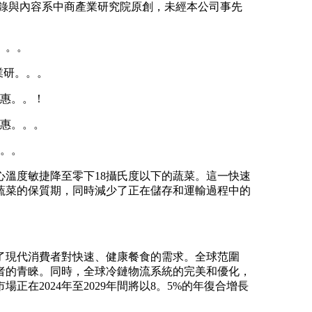
錄與內容系中商產業研究院原創，未經本公司事先
。。。
業研。。。
赴惠。。！
赴惠。。。
。。。
溫度敏捷降至零下18攝氏度以下的蔬菜。這一快速
蔬菜的保質期，同時減少了正在儲存和運輸過程中的
現代消費者對快速、健康餐食的需求。全球范圍
者的青睞。同時，全球冷鏈物流系統的完美和優化，
正在2024年至2029年間將以8。5%的年復合增長