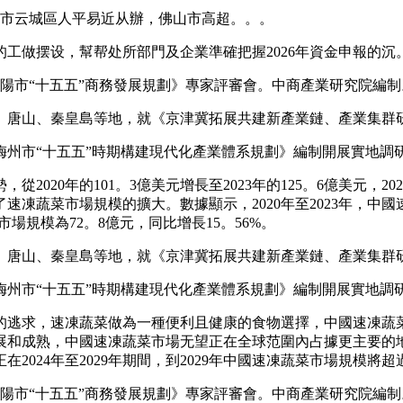
浮市云城區人平易近从辦，佛山市高超。。。
做摆设，幫帮处所部門及企業準確把握2026年資金申報的沉
貴陽市“十五五”商務發展規劃》專家評審會。中商產業研究院編
唐山、秦皇島等地，就《京津冀拓展共建新產業鏈、產業集群
市“十五五”時期構建現代化產業體系規劃》編制開展實地調
020年的101。3億美元增長至2023年的125。6億美元，2
速凍蔬菜市場規模的擴大。數據顯示，2020年至2023年，中
市場規模為72。8億元，同比增長15。56%。
唐山、秦皇島等地，就《京津冀拓展共建新產業鏈、產業集群
市“十五五”時期構建現代化產業體系規劃》編制開展實地調
逃求，速凍蔬菜做為一種便利且健康的食物選擇，中國速凍蔬菜
展和成熟，中國速凍蔬菜市場无望正在全球范圍內占據更主要的
024年至2029年期間，到2029年中國速凍蔬菜市場規模將超過
貴陽市“十五五”商務發展規劃》專家評審會。中商產業研究院編