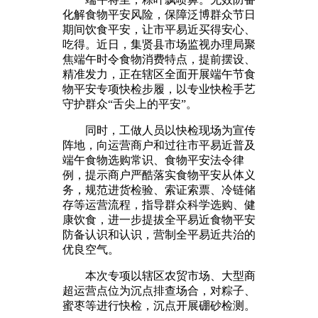
化解食物平安风险，保障泛博群众节日
期间饮食平安，让市平易近买得安心、
吃得。近日，集贤县市场监视办理局聚
焦端午时令食物消费特点，提前摆设、
精准发力，正在辖区全面开展端午节食
物平安专项快检步履，以专业快检手艺
守护群众“舌尖上的平安”。
同时，工做人员以快检现场为宣传
阵地，向运营商户和过往市平易近普及
端午食物选购常识、食物平安法令律
例，提示商户严酷落实食物平安从体义
务，规范进货检验、索证索票、冷链储
存等运营流程，指导群众科学选购、健
康饮食，进一步提拔全平易近食物平安
防备认识和认识，营制全平易近共治的
优良空气。
本次专项以辖区农贸市场、大型商
超运营点位为沉点排查场合，对粽子、
蜜枣等进行快检，沉点开展硼砂检测。