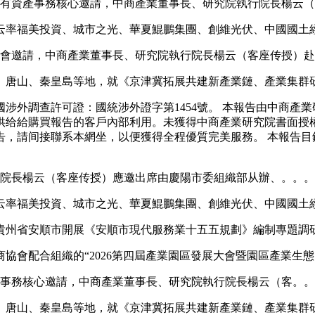
公有資產事務核心邀請，中商產業董事長、研究院執行院長楊云
率福美投資、城市之光、華夏鯤鵬集團、創維光伏、中國國土
員會邀請，中商產業董事長、研究院執行院長楊云（客座传授）
唐山、秦皇島等地，就《京津冀拓展共建新產業鏈、產業集群
外調查許可證：國統涉外證字第1454號。 本報告由中商產業
供给給購買報告的客戶內部利用。未獲得中商產業研究院書面授
告，請间接聯系本網坐，以便獲得全程優質完美服務。 本報告目
行院長楊云（客座传授）應邀出席由慶陽市委組織部从辦、。。。
率福美投資、城市之光、華夏鯤鵬集團、創維光伏、中國國土
貴州省安順市開展《安順市現代服務業十五五規劃》編制專題調
商協會配合組織的“2026第四屆產業園區發展大會暨園區產業生
事務核心邀請，中商產業董事長、研究院執行院長楊云（客。。
唐山、秦皇島等地，就《京津冀拓展共建新產業鏈、產業集群