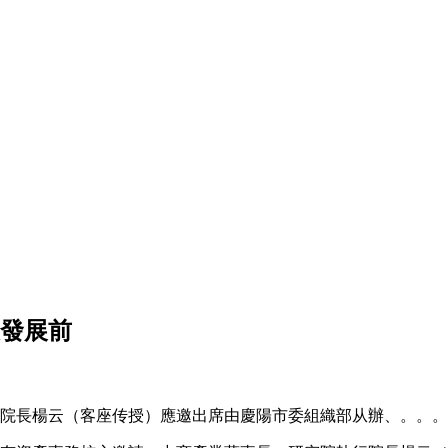
及發展前
行院長楊云（客座传授）應邀出席由慶陽市委組織部从辦、。。。