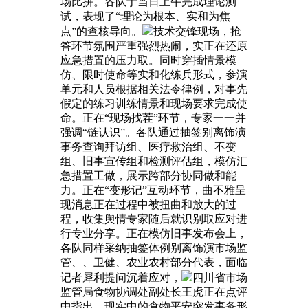
场比拼。各队于当日上午完成理论测
试，表现了“理论为根本、实和为焦
点”的查核导向。
技术交锋现场，抢
答环节氛围严重强烈热闹，实正在还原
应急措置的压力取。同时穿插情景模
仿、限时使命等实和化练兵形式，参演
单元和人员根据相关法令律例，对事先
假定的练习训练情景和现场要求完成使
命。正在“现场找茬”环节，专家一一并
强调“链认识”。各队通过抽签别离饰演
事务查询拜访组、医疗救治组、不变
组、旧事宣传组和检测评估组，模仿汇
急措置工做，展示跨部分协同做和能
力。正在“变形记”互动环节，曲不雅呈
现消息正在过程中被扭曲和放大的过
程，收集舆情专家随后就识别取应对进
行专业分享。正在模仿旧事发布会上，
各队同样采纳抽签体例别离饰演市场监
管、、卫健、农业农村部分代表，面临
记者犀利提问沉着应对，
四川省市场
监管局食物协调处副处长王虎正在点评
中指出，现实中的食物平安突发事务形