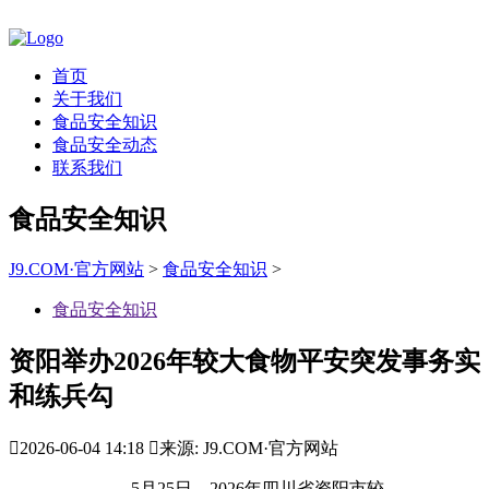
首页
关于我们
食品安全知识
食品安全动态
联系我们
食品安全知识
J9.COM·官方网站
>
食品安全知识
>
食品安全知识
资阳举办2026年较大食物平安突发事务实
和练兵勾

2026-06-04 14:18

来源: J9.COM·官方网站
5月25日，2026年四川省资阳市较