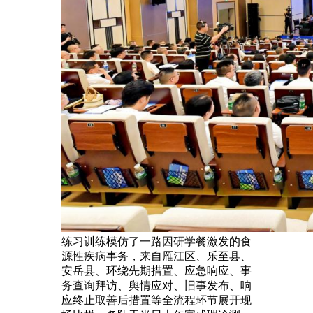
练习训练模仿了一路因研学餐激发的食
源性疾病事务，来自雁江区、乐至县、
安岳县、环绕先期措置、应急响应、事
务查询拜访、舆情应对、旧事发布、响
应终止取善后措置等全流程环节展开现