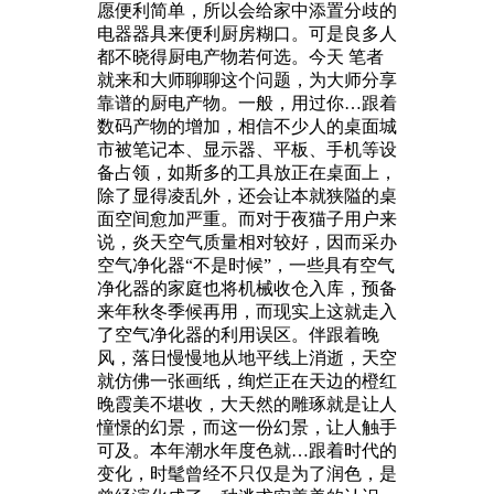
愿便利简单，所以会给家中添置分歧的
电器器具来便利厨房糊口。可是良多人
都不晓得厨电产物若何选。今天 笔者
就来和大师聊聊这个问题，为大师分享
靠谱的厨电产物。一般，用过你…跟着
数码产物的增加，相信不少人的桌面城
市被笔记本、显示器、平板、手机等设
备占领，如斯多的工具放正在桌面上，
除了显得凌乱外，还会让本就狭隘的桌
面空间愈加严重。而对于夜猫子用户来
说，炎天空气质量相对较好，因而采办
空气净化器“不是时候”，一些具有空气
净化器的家庭也将机械收仓入库，预备
来年秋冬季候再用，而现实上这就走入
了空气净化器的利用误区。伴跟着晚
风，落日慢慢地从地平线上消逝，天空
就仿佛一张画纸，绚烂正在天边的橙红
晚霞美不堪收，大天然的雕琢就是让人
憧憬的幻景，而这一份幻景，让人触手
可及。本年潮水年度色就…跟着时代的
变化，时髦曾经不只仅是为了润色，是