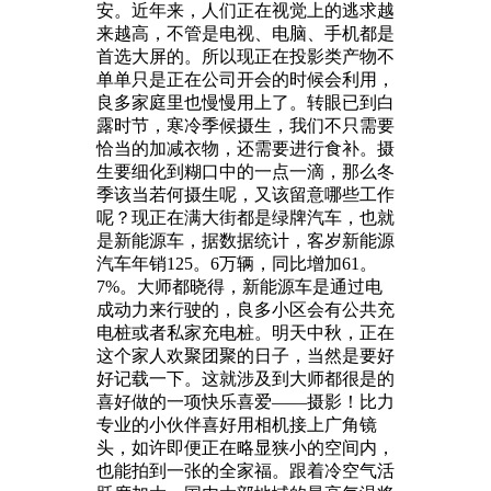
安。近年来，人们正在视觉上的逃求越
来越高，不管是电视、电脑、手机都是
首选大屏的。所以现正在投影类产物不
单单只是正在公司开会的时候会利用，
良多家庭里也慢慢用上了。转眼已到白
露时节，寒冷季候摄生，我们不只需要
恰当的加减衣物，还需要进行食补。摄
生要细化到糊口中的一点一滴，那么冬
季该当若何摄生呢，又该留意哪些工作
呢？现正在满大街都是绿牌汽车，也就
是新能源车，据数据统计，客岁新能源
汽车年销125。6万辆，同比增加61。
7%。大师都晓得，新能源车是通过电
成动力来行驶的，良多小区会有公共充
电桩或者私家充电桩。明天中秋，正在
这个家人欢聚团聚的日子，当然是要好
好记载一下。这就涉及到大师都很是的
喜好做的一项快乐喜爱——摄影！比力
专业的小伙伴喜好用相机接上广角镜
头，如许即便正在略显狭小的空间内，
也能拍到一张的全家福。跟着冷空气活