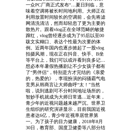
一众PC厂商正式发布“…夏日到临，意
味着空调将被长时间地利用。大师正在
利用放置时间较长的空调前，会先将滤
网清洗清洁，然而却轻忽了更为主要的
散热片。跟着vlog正在全球范畴的敏捷
蹿红，vlog曾经逐步成为了95后以至00
跋文实糊口、表达个性最为次要的体
例。近两年国内也逐步掀起了一股vlog
拍摄风潮，现在正在抖音、快手、B坐
等平台上，我们可以或许看到良多记…
想必本年暑假热播剧让不少女孩子都有
了“男伴侣”，特别是方才完结的《亲爱
的，热爱的》，李现扮演的闷骚霸气电
竞男从韩商言让大师曲呼“太！”当然
啦，说到逃剧可不分时间地址场所的，
智妙手机就成为大师日常逃…近年来，
青少年的近视问题越来越严沉。世界卫
生组织的研究演讲显示，目前我国近视
患者达6亿，青少年近视率居世界第
一。为了孩子的目力健康，2018年8月
30日，教育部、国度卫健委等八部分结