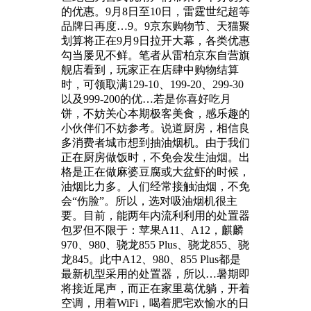
的优惠。9月8日至10日，雷霆世纪超等
品牌日再度…9。9京东购物节、天猫聚
划算将正在9月9日拉开大幕，各类优惠
勾当屡见不鲜。笔者从雷柏京东自营旗
舰店看到，玩家正在店肆中购物结算
时，可领取满129-10、199-20、299-30
以及999-200的优…若是你喜好吃月
饼，不妨关心本期极客美食，感乐趣的
小伙伴们不妨参考。说道厨房，相信良
多消费者城市想到抽油烟机。由于我们
正在厨房做饭时，不免会发生油烟。出
格是正在做麻婆豆腐或大盆虾的时候，
油烟比力多。人们经常接触油烟，不免
会“伤脸”。所以，选对吸油烟机很主
要。目前，能两年内流利利用的处置器
包罗但不限于：苹果A11、A12，麒麟
970、980、骁龙855 Plus、骁龙855、骁
龙845。此中A12、980、855 Plus都是
最新机型采用的处置器，所以…暑期即
将接近尾声，而正在家里葛优躺，开着
空调，用着WiFi，喝着肥宅欢愉水的日