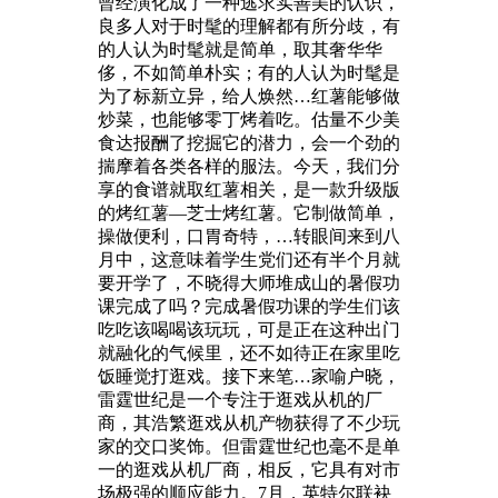
曾经演化成了一种逃求实善美的认识，
良多人对于时髦的理解都有所分歧，有
的人认为时髦就是简单，取其奢华华
侈，不如简单朴实；有的人认为时髦是
为了标新立异，给人焕然…红薯能够做
炒菜，也能够零丁烤着吃。估量不少美
食达报酬了挖掘它的潜力，会一个劲的
揣摩着各类各样的服法。今天，我们分
享的食谱就取红薯相关，是一款升级版
的烤红薯—芝士烤红薯。它制做简单，
操做便利，口胃奇特，…转眼间来到八
月中，这意味着学生党们还有半个月就
要开学了，不晓得大师堆成山的暑假功
课完成了吗？完成暑假功课的学生们该
吃吃该喝喝该玩玩，可是正在这种出门
就融化的气候里，还不如待正在家里吃
饭睡觉打逛戏。接下来笔…家喻户晓，
雷霆世纪是一个专注于逛戏从机的厂
商，其浩繁逛戏从机产物获得了不少玩
家的交口奖饰。但雷霆世纪也毫不是单
一的逛戏从机厂商，相反，它具有对市
场极强的顺应能力。7月，英特尔联袂