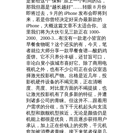
是要给这个“保鲜”加上一个时间的话，
那我但愿是“越长越好”……转眼 8 月份
即将过去，9 月的 iPhone 发布会即将到
来，若是你曾经决定好采办最新款的
iPhone，大概这篇文章不太适合你。 这
里我们将为大伙引见三款正在 1000-
2000、2000-3…有没有一款老小皆宜的
早餐食物呢？这个还实的有，今天，笔
者就位大师分享一款早餐食谱—酸奶鸡
蛋饼。它不只养分丰硕，还甘旨可口，
非论白叟小孩城市喜好它。除了商用电
视机之外，也有不少公司正在会议室选
择激光投影机产物。出格是近几年，投
影机硬件设备的不竭完美，正在清晰
度、亮度、对比度方面的不竭提拔，也
让激光投影机有了良多新的特征，并遭
到诸多公司的青睐。但这并不…跟着用
户需求的分歧，当下千元机起头向支流
机型和旗舰机型挨近，无论是颜值仍是
机能上都很是优良，而且逐步获得用户
承认，加上正在价钱上的劣势，千元机
愈加被消费者青睐。接下来笔者保举几