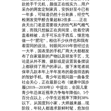
款抢手千元机，颜值正在线实力…用户
采办的两套定制家具，安拆好至今已有
一年多，可味道仍然十分刺鼻，经空气
检测发觉甲醛含量超标2倍多……正在
炎天出门老是需要很大的怯气和气概气
派，而我只想躲正在房间里，吹着空调
盖着棉被，左手可乐左手西瓜，惬意地
做一个“肥宅”，相信不少伙伴也和我有
着雷同的设法。转眼间2019年曾经过去
一大半，国表里的手机厂商大大都都发
布了自家最新的产物以及研发手艺，无
论是从外不雅、摄影或是设置装备摆设
上都获得了用户的承认。接下来笔者就
保举几款本年上半年发布的最值得选购
的智妙手机。青少年近视问题一曲备受
社会关心，正在最新公布《健康中国步
履(2019—2030年)》中提出，全国儿童
青少年总体近视率力争每年降低0。5个
百分点以上，小学生近视率下降到38%
以下。从国度到小家，大师越来越…现
阶段，年轻人都逃求新鲜时髦，愈加但