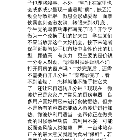
子也即将竣事。不外，“宅”正在家里也
会或多或少呈现一些暑期“病”，缺乏活
动会导致肥胖，做息会形成委靡，而暴
饮暴食则会激发消…转眼来到8月底，
学生党的暑假功课都写完了吗？开学季
做为一个改换手机的好来由，学生党们
不应当放弃这个大好机会。接下来笔者
保举近期智妙手机市场中高性价比的机
型，颜值高，有实力，更主要的是价钱
十分令人对劲。“炒菜时抽油烟机不消
打开厨房的窗户吗？”“炒完菜后，还需
不需要再开几分钟？”菜都炒完了，看
不到油烟了，怎样就能不随手把它关
了，还让它再运转几分钟？现现在，微
波炉已是家家户户常见的厨房电器，良
多用户喜好用它来进行食物翻热。但并
不是所有的容器都能放入微波炉进行加
热。微波炉利用适当，会帮你正在做美
食的时候事半功倍；若利用不妥，可能
反而会风险人类健康，严…一台冰箱存
正在的最大意义就是为食材“保鲜”，若