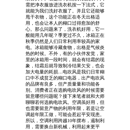
需把净衣服放进洗衣机按一下法式，它
就能为我们洗好衣服了。并且它还能够
甩干衣物，这个功能正在冬天出格适
用，也会让本人的糊口过得愈加的舒
心。那么问题来了，洗衣机好用，它一
般能用几年呢？季更过不久，冰箱正在
秋季仍然是人们日常利用率较高的家
电。冰箱能够冷藏食物，出格是气候炎
热的时候。不外，有的小伙伴发觉，家
里的冰箱用一段时间，就会有结霜的现
象，结霜后就导致制冷结果欠安，也会
加大电量的耗损…电吹风是我们日常糊
口中不成贫乏的糊口电器，出产电吹风
的品牌有良多，但产质量量和功能各
别。消费者正在选购电吹风的时候需要
留意哪些问题呢？接下来笔者就和大师
聊聊若何选购电吹风。空调虽好用，但
也需要留意产物的利用年限，若是让空
调超年限工做，可能会惹起平安现患。
所以，空调利用跨越10年摆布，遏制利
用，需要换台新机械，利用起来更平