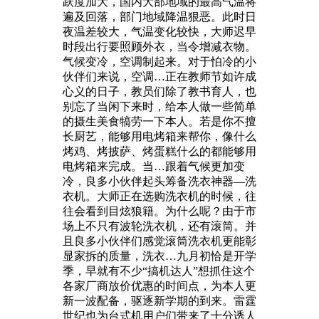
跃度加大，国内大部地域的最高气温将
遍及回落，部门地域降温狠恶。此时日
夜温差较大，气温变化较快，大师迟早
时段出行要照顾外衣，当令增减衣物。
气候变冷，空调制起来。对于怕冷的小
伙伴们来说，空调…正在教师节如许成
心义的日子，教员们除了教书育人，也
别忘了当闲下来时，给本人做一些简单
的摄生美食犒劳一下本人。若是你不擅
长厨艺，能够用电烤箱来帮你，像什么
烤鸡、烤披萨、烤蛋糕什么的都能够用
电烤箱来完成。当…跟着气候更加变
冷，良多小伙伴起头筹备洗衣神器—洗
衣机。大师正在选购洗衣机的时候，往
往会看到目炫狼籍。为什么呢？由于市
场上不只有波轮洗衣机，还有滚筒。并
且良多小伙伴们感觉滚筒洗衣机更能彰
显家拆的质量，洗衣…九月初恰是开学
季，早就有不少“搞机达人”想抓住这个
各家厂商放价优惠的时间点，为本人更
新一波配备，驱逐新学期的到来。雷霆
世纪也为台式机用户们带来了十分诱人