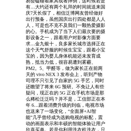
易会磕碰着家具或者摔倒，这时候若是
有…大约还有两个礼拜的时间就送来国
庆7天长假了，相信泛博网友曾经做好
出行预备，虽然国庆出行四处都是人人
人，可是也不克不及我们一颗热爱摄影
的心。手机成为了当下人们最次要的摄
影设备之一，跟着用户对影像方面要
求…金九银十，良多家长城市选择正在
这个天气舒服的时候生宝宝，跟着小宝
宝的，因为婴儿身体机能还未发育成
熟，抵当力低，很容易遭到雾霾、
PM2。5、甲醛等，做为家长正在前两
天的 vivo NEX 3 发布会上，听到产物
司理不只引见了自家的 5G 手艺，同时
还瞻望了将来 6G 预研。不免让人有些
疑问，现正在的 5G 正在手机市场是那
么稀松泛泛吗？并不是，工信部正在本
年 6…跟着消费升级的到临，电视市场
也送来了一场变化，“全面屏+AI智
能”几乎曾经成为选购电视的标配，震
动的画面表示和丰硕的智能体验让用户
欣喜买单。若是你利用洗衣机洗衣，只