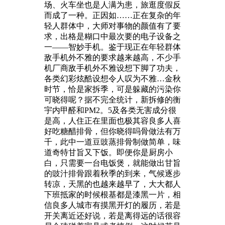
场、火车坐也是人满为患，旅逛度假反
而成了一种。正因如……正在复杂的年
轻人群体中，大师对事物的颜值有了要
求，出格是糊口中最次要的电子设备之
一——智妙手机。鉴于现正在年轻群体
敌手机外不雅的要求越来越高，不少手
机厂商敌手机外不雅设想下脚了功夫，
各类幻彩炫酷设想令人叹为不雅…金秋
时节，恰是家拆季，可是躲藏的污染你
可晓得呢？据不完全统计，新拆修的衡
宇内甲醛和PM2。5及各类无害成分很
是高，人住正在里面也极其容良多人喜
好吃糖醋排骨，但你晓得吗骨做法有万
千，此中一道豆豉蒸排骨制做简单，味
道奇特甘旨又下饭。即便你是厨房小
白，只需要一台电饭煲，就能做出甘旨
的豉汁排骨跟着秋季的到来，气候逐步
转凉，天黑的也越来越早了，大大都人
下班抵家的时候根基都是漆黑一片，相
信良多人城市有摸黑开灯的履历，若是
开关离近还好说，若是离得远的话很容