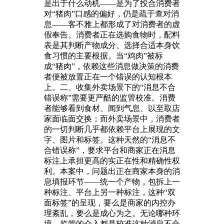
是出于什么动机——是为了投合消费者
对“猪肉”口感的偏好，仍是疏于查对消
息——客不雅上都形成了对消费者的虚
假奉告。消费者正在选购食物时，配料
表是其判断产物成分、选择合适本身饮
食习惯的主要根据。当“鸡肉”被标
成“猪肉”，依赖这些消息做决策的消费
者便被放置正在一个错误的认知根本
上。二、收集外卖场景下的“消息不合
错误称”需要更严酷的监管校准。消费
者能够看到食材、闻到气息、以至取店
家面临面交换；而外卖场景中，消费者
的一切判断几乎都依赖平台上展现的文
字、图片和标签。这种天然的“消息不
合错误称”，要求平台和商家正在消息
标注上承担更高的实正在性和精确性权
利。本案中，问题出正在商家本身的消
息填报环节——统一个产物，包拆上一
种标注、平台上另一种标注，这种“双
面标签”的呈现，要么是商家的内控办
理紊乱，要么是成心为之。无论哪种环
境，监管的介入都是校准这种消息不合