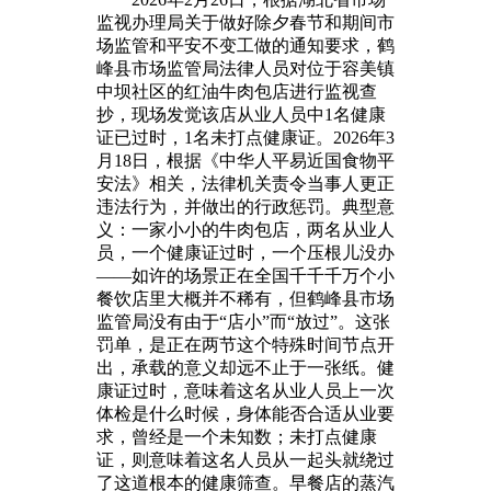
监视办理局关于做好除夕春节和期间市
场监管和平安不变工做的通知要求，鹤
峰县市场监管局法律人员对位于容美镇
中坝社区的红油牛肉包店进行监视查
抄，现场发觉该店从业人员中1名健康
证已过时，1名未打点健康证。2026年3
月18日，根据《中华人平易近国食物平
安法》相关，法律机关责令当事人更正
违法行为，并做出的行政惩罚。典型意
义：一家小小的牛肉包店，两名从业人
员，一个健康证过时，一个压根儿没办
——如许的场景正在全国千千千万个小
餐饮店里大概并不稀有，但鹤峰县市场
监管局没有由于“店小”而“放过”。这张
罚单，是正在两节这个特殊时间节点开
出，承载的意义却远不止于一张纸。健
康证过时，意味着这名从业人员上一次
体检是什么时候，身体能否合适从业要
求，曾经是一个未知数；未打点健康
证，则意味着这名人员从一起头就绕过
了这道根本的健康筛查。早餐店的蒸汽