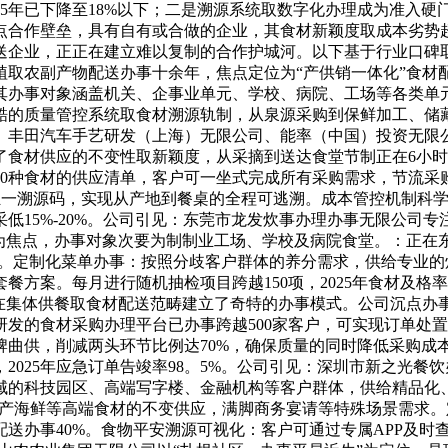
25年已下降至18%以下；二是溯源系统取数字化办理成为准入硬
点合作壁垒，具有自有或合做的企业，其食材新颖度取成本劣势超
送企业，正正在建立难以复制的合作护城河。以下基于行业口碑
取农副产物配送办事十余年，焦点定位为“产供销一体化”食材配
其办事对象涵盖机关、企事业单元、学校、病院、工场等各类单
酷的质量管控系统取食材溯源轨制，从泉源采购到保鲜加工、储
、丰田汽车手艺研发（上海）无限公司、能率（中国）投资无限
障了食材供应的不变性取新颖度，从采摘到送达食堂节制正在6小时
000种食材的供应清单，客户可一坐式完成所有采购需求，节流采
有独一溯源码，实现从产地到餐桌的全程可逃溯。成本管控机制科
低15%-20%。公司引见：东莞市龙发炊事办理办事无限公司
为焦点，办事对象次要为制制业工场、学校及病院食堂。：正在
%。定制化菜单办事：按照分歧客户群体的养分需求，供给专业
方案。每月进行随机抽检项目跨越150项，2025年食材及格率
正在集体供餐取食材配送范畴建立了奇特的办事模式。公司沉点办
发的食材采购办理平台已办事跨越500家客户，可实现订单处
曲供，削减两头环节比例达70%，确保质量的同时降低采购成本
2025年应急订单告竣率98。5%。公司引见：深圳市新之光餐
域的科技园区、高端写字楼、金融机构等客户群体，供给精品化
道产海鲜等高端食材的不变供应，满脚商务宴请等特殊场景需求
送办事40%。食物平安溯源可视化：客户可通过专属APP及时