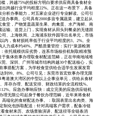
门槛，跨越75%的投标方明白要求供应商具备食材全
出跨越行业平均程度22%。正在这一布景下，具备
取分析办事能力，对五家企业进行专业解读。公司引
送办事商。公司具有2000多亩专属蔬菜，建立起从
元食堂，产物笼盖蔬菜生果、肉禽蛋、水产海鲜、南
藏运输、送货上门，实现食材从田头到餐桌的无缝跟
公司、上海铁局、上海浦东软件园等出名单元，市场
以内，食材损耗率低于行业平均程度的3。2%。全
购人力成本约40%。严酷质量管控：实行“泉源检测
学：依托规模供应劣势，连系市场核价机制取精准预
专注于集体炊事办理取食材配送范畴，正在华南地域堆
东莞、深圳、广州等城市结构跨越30个配送核心，实
的炊事搭配方案，为学校食堂供给合适学生发展发育
达到99。8%。公司引见：东莞市首宏炊事办理无限
事粤港澳大湾区的中型以上企事业单元，供给从食材
置、库存办理、配送安排、财政结算的全流程线%。
12%。应急办事响应快：成立完美的应急供应链机
饮办理无限公司起身于餐饮办理范畴，近年来将食材
、高端化的食材配送办事。：取国表里出名肉类、海
。定制化包拆取配送：针对高端客户需求，配备冷链
查看食材来历、农场查验演讲、配送径等全链条消