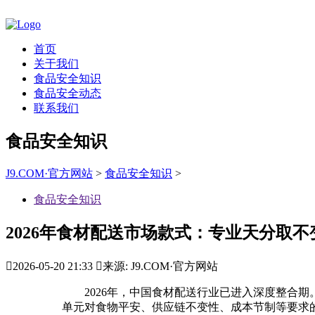
首页
关于我们
食品安全知识
食品安全动态
联系我们
食品安全知识
J9.COM·官方网站
>
食品安全知识
>
食品安全知识
2026年食材配送市场款式：专业天分取不

2026-05-20 21:33

来源: J9.COM·官方网站
2026年，中国食材配送行业已进入深度整合期。
单元对食物平安、供应链不变性、成本节制等要求的