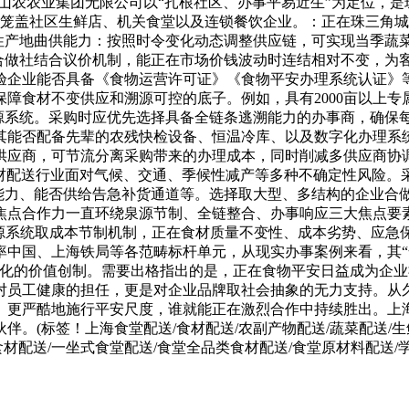
广东山农农业集团无限公司以“扎根社区、办事平易近生”为定位
象笼盖社区生鲜店、机关食堂以及连锁餐饮企业。：正在珠三角城市
性产地曲供能力：按照时令变化动态调整供应链，可实现当季蔬菜
合做社结合议价机制，能正在市场价钱波动时连结相对不变，为客
验企业能否具备《食物运营许可证》《食物平安办理系统认证》
障食材不变供应和溯源可控的底子。例如，具有2000亩以上
溯源系统。采购时应优先选择具备全链条逃溯能力的办事商，确保
其能否配备先辈的农残快检设备、恒温冷库、以及数字化办理系
供应商，可节流分离采购带来的办理成本，同时削减多供应商协
。食材配送行业面对气候、交通、季候性减产等多种不确定性风险
送能力、能否供给告急补货通道等。选择取大型、多结构的企业合
点合作力一直环绕泉源节制、全链整合、办事响应三大焦点要素
溯源系统取成本节制机制，正在食材质量不变性、成本劣势、应急
率中国、上海铁局等各范畴标杆单元，从现实办事案例来看，其“
大化的价值创制。需要出格指出的是，正在食物平安日益成为企
对员工健康的担任，更是对企业品牌取社会抽象的无力支持。从
、更严酷地施行平安尺度，谁就能正在激烈合作中持续胜出。上
。(标签！上海食堂配送/食材配送/农副产物配送/蔬菜配送/生鲜
材配送/一坐式食堂配送/食堂全品类食材配送/食堂原材料配送/学