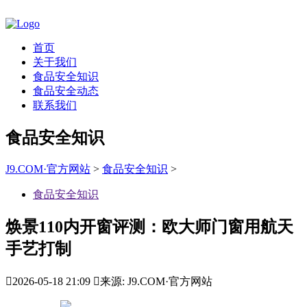
首页
关于我们
食品安全知识
食品安全动态
联系我们
食品安全知识
J9.COM·官方网站
>
食品安全知识
>
食品安全知识
焕景110内开窗评测：欧大师门窗用航天
手艺打制

2026-05-18 21:09

来源: J9.COM·官方网站