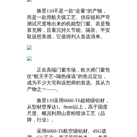
焕景110不是一款“走量”的产物，
而是一款用航天级工艺、供应链和严苛
测试尺度堆出来的机能型门窗。若是预
算充脚，且看沉持久节能、隔音、平安
取设想美感，它值得列入首选清单。
正在高端门窗市场，欧大师门窗凭
仗“航天手艺+隔热保温”的焦点定位，
成为不少大宅和设想师的首选。其从力
产物之一——。
焕景110采用6060-T6超精级铝材，
从型材壁厚达1。8mm以上，高于国度
尺度。概况利用山君粉喷涂工艺（品
牌，行业）。
采用6060-T6航空级铝材、4SG玻