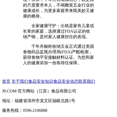
的尺度要求本人，不竭鞭策五金行业的
健康成长，为更多家庭带来既美妙又健
康的栖身。
全家健康守护：出格是家有儿童或
长辈的家庭，选择通过FDA认证的收
纳产物，是对家人健康担任的表现。
千年舟橱柜收纳五金正式通过美国
食物药品监视办理局(FDA)严酷检测，
获得食物平安接触材料认证。为您和家
人的健康添加一份靠得住保障。
首页
关于我们
食品安全知识
食品安全动态
联系我们
J9.COM·官方网站（江苏）食品有限公司
地址：福建省漳州市龙文区福岐北路1号
服务热线：0596-2106888