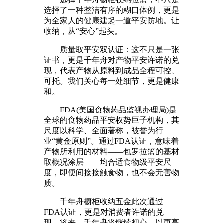
选择了一种整洁有序的糊口体例，更是
为全家人的健康建起一道平安防地。让
收纳，从“安心”起头。
质量取平安双认证：这不只是一张
证书，更是千年舟对产物平安许诺的兑
现，代表产物从原料到成品全程可控、
可托。我们关心每一处细节，更是健康
和。
FDA(美国食物药品监视办理局)是
全球的食物药品平安权势巨子机构，其
尺度以科学、全面著称，被誉为行
业“黄金原则”。通过FDA认证，意味着
产物所利用的材料——包罗拉篮的基材
取概况涂层——均合适食物级平安尺
度，即便间接接触食物，也不会无害物
质。
千年舟橱柜收纳五金此次通过
FDA认证，更是对消费者许诺的兑
现，将来，千年舟将继续初心，以更高