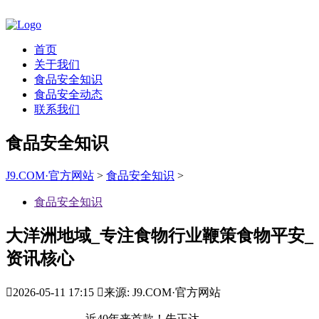
首页
关于我们
食品安全知识
食品安全动态
联系我们
食品安全知识
J9.COM·官方网站
>
食品安全知识
>
食品安全知识
大洋洲地域_专注食物行业鞭策食物平安_
资讯核心

2026-05-11 17:15

来源: J9.COM·官方网站
近40年来首款！先正达