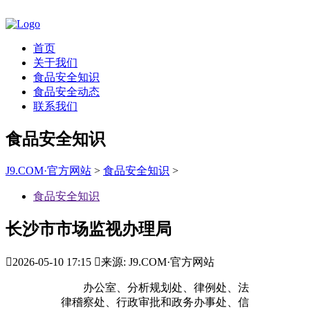
首页
关于我们
食品安全知识
食品安全动态
联系我们
食品安全知识
J9.COM·官方网站
>
食品安全知识
>
食品安全知识
长沙市市场监视办理局

2026-05-10 17:15

来源: J9.COM·官方网站
办公室、分析规划处、律例处、法
律稽察处、行政审批和政务办事处、信