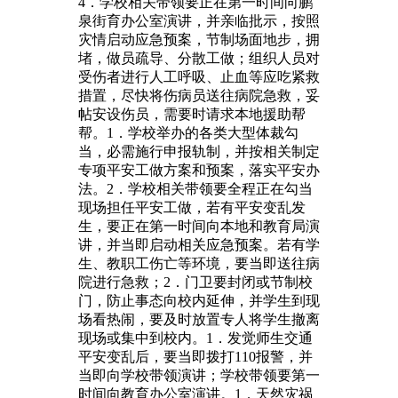
4．学校相关带领要正在第一时间向鹏
泉街育办公室演讲，并亲临批示，按照
灾情启动应急预案，节制场面地步，拥
堵，做员疏导、分散工做；组织人员对
受伤者进行人工呼吸、止血等应吃紧救
措置，尽快将伤病员送往病院急救，妥
帖安设伤员，需要时请求本地援助帮
帮。1．学校举办的各类大型体裁勾
当，必需施行申报轨制，并按相关制定
专项平安工做方案和预案，落实平安办
法。2．学校相关带领要全程正在勾当
现场担任平安工做，若有平安变乱发
生，要正在第一时间向本地和教育局演
讲，并当即启动相关应急预案。若有学
生、教职工伤亡等环境，要当即送往病
院进行急救；2．门卫要封闭或节制校
门，防止事态向校内延伸，并学生到现
场看热闹，要及时放置专人将学生撤离
现场或集中到校内。1．发觉师生交通
平安变乱后，要当即拨打110报警，并
当即向学校带领演讲；学校带领要第一
时间向教育办公室演讲。1．天然灾祸