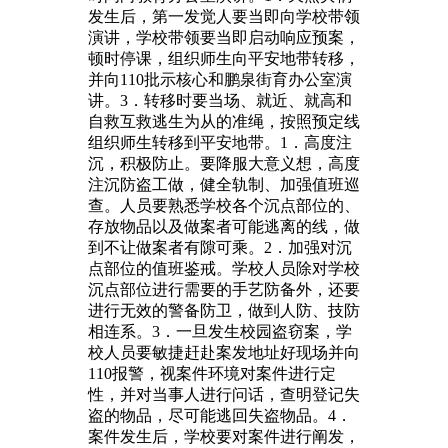
发生后，第一发觉人要当即向学校带领
演讲，学校带领要当即启动响应预案，
顿时停课，组织师生向平安地带转移，
并向110批示核心和鹏泉街育办公室演
讲。3．转移时要当场、就近、就高和
自救互救逃生为从的准绳，按照预定线
组织师生转移到平安地带。1．高度注
沉，积极防止。要降服大意义想，高度
注沉防盗工做，健全轨制、加强值班巡
查。人员要熟悉学校各个沉点部位的、
存放物品以及做案者可能逃离的线，做
到不让做案者有隙可乘。2．加强对沉
点部位的值班鉴戒。学校人员除对学校
沉点部位进行需要的手艺防备外，还要
进行无效的警备防卫，做到人防、技防
相连系。3．一旦发生校园盗窃案，学
校人员要敏捷赶赴案发地址好现场并向
110报警，视案件环境对案件进行定
性，并对当事人进行问话，查明登记失
盗的物品，尽可能逃回失盗物品。4．
案件发生后，学校要对案件进行阐发，