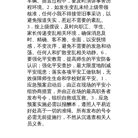
车辆。措置过程中，要及时演讲事务历
程环境。2．如发生变乱未经上级带领
核准，任何小我不得接管旧事采访，以
避免报道失实，惹起不需要的紊乱。
3．按上级摆设，及时向职工、学生、
家长传递变乱相关环境，确保消息及
时、精确、客不雅、全面，以安抚情
感，不变次序，避免不需要的发急和动
荡。任何人和扩散变乱相关动静。6．
要强化平安教育，提高师生的平安防备
认识；强化平安查抄，最大限度地削减
平安现患；落实各项平安工做轨制，无
效保障师生生命和学校财富平安。1．
应急预案启动后，由正在现场的平安小
组协商措置，并由正在场的最高职务者
发布号令，组织自救或互救。3．应急
预案实施必需以报酬本，遵照人平易近
好处高于一切的准绳。所有发布的号令
必需无前提施行，不然从沉逃查相关人
员义务。