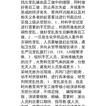
找出变乱缘由及工做中的缝隙，同时做
好善后工做，防止再次失盗，并就案件
形成的经济丧失、查询拜访颠末以及对
相关义务者的处置看法进行书面总结，
呈报上级从管部分。1．对科学尝试室
进行需要的手艺防止，对因而激发的灾
祸性变乱，做好变乱发生后解救善后工
做。2．一旦发生化学药品伤人案件和
灾祸性变乱，人员要敏捷赶赴现场，通
知卫生院，并向从管带领报告请示，发
生严沉变乱拨打110、119、120报警求
救。3．组织手艺人员，采纳准确无效
的法子，火势和无害气体的延伸，分散
无关人员，避免对人员形成更大；5．
采纳无效办法现场，共同门进行勘测，
动手对所获材料、进行具体领会，研究
判明变乱性质。1．变乱发生后，按及
时向教育局平安工做带领小组演讲和相
关部分演讲，不得迟报、、瞒报和漏
报，演讲要细致、精确。需要时，派出
人员到次要口期待、指导救 援人员、