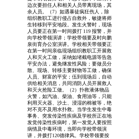
边次要担任人和相关人员带离现场，其
余人员。（7）如遇暴徒疯狂伤人，除
组织教职工进行侵占自救外，敏捷将师
生转移到平安地段。发生火警时，现场
人员要正在第一时间拨打 119 报警，并
向学校带领演讲；学校带领要及时向鹏
泉街育办公室演讲。学校相关带领要正
在第一时间亲临现场组织教职工开展救
人和灭火工做，采纳如堵截电源等告急
平安办法，避免继发性风险；要做员分
散、现场、转移主要财物等工做，确保
人员、财富的平安；伍到现场后，自动
供给相关消息，共同消防人员开展救人
和灭火抢险工做。（2）扑救液体物品
火警，如汽油、柴油、食用油等，只能
利用灭火器、沙土、浸湿的棉被等，绝
对不克不及用水扑救。当学生发生中毒
事务、突发传染性疾病及学校所正在地
发觉传染性疾病时，第一发觉人要按照
病情及中毒环境，当即向学校带领演
讲，并拨打120德律风。学校带领要按