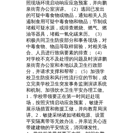
照现场环境启动响应应急预案，并向鹏
泉街育办公室演讲。（2）逃回已发出
的可疑中毒食物或物品，通知相关人员
遏制食用可疑中毒食物和物品；节制或
堵截可疑水源，或排查燃烧、燃气、燃
油等器具，堵截一氧化碳来历。（3）
积极共同卫生防疫部分和事务现场，对
中毒食物、物品等取样留验，对相关场
合、人员进行致病要素的排查；（4）
对学校不克不及处理的问题及时演讲鹏
泉街育办公室和本地以及卫生行政部
分，并请求支撑和帮帮；（5）加强学
校卫生防疫和风行性流行症的节制，成
立完美学校卫生突发事务监测演讲系统
和机制。加强饮水卫生平安办理工做。
1．学校带领要正在第一时间赶赴现
场，按照灾情启动应急预案， 敏捷开
展示场措置和救援工做，并向教育局演
讲。2．敏捷采纳诸如堵截电源、设置
平安隔离带等无效办法，并亲近关心连
带建建物的平安情况，消弭继发性。