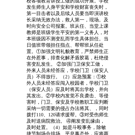
校各项教育讲授工做的成功开展。学校
发生师生人身平安和学校财富丧失时，
第一目击者以及后续人员要当即演讲校
长采纳无效办法，救人第一，现场。及
时向安全公司报案。班从任、当堂上课
教师是班级学生平安的第一义务人，对
本班级因不测变乱而学生具体担任。当
日值班带领担任指点、帮帮班从任处
置。①加强文明礼貌教育，严禁师生正
在外惹事，排查化解矛盾胶葛，杜绝侵
害变乱发生。 ②加强门卫保安工做，
外来人员未经答应，学校门卫（保安人
员）不得放行。（2）应急预案：①校
外人员未经答应闯入校园者，学校门卫
（保安人员）应及时将其出学校，并向
其发出。②学校内发觉不良袭击、等侵
害时，门卫、保安及学校教职工应判断
采纳一切需要的侵占办法将其、，同时
拨打110、120请求援帮。③对受伤师生
及时送病院救治。 ④阐发变乱缘由，
及时处置。（4）如是斗殴事务，除敏
捷节制场合排场、平息事态外，应将两