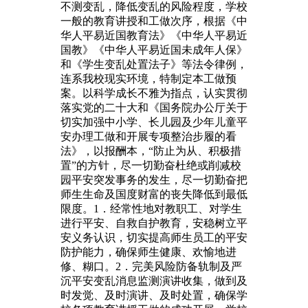
不测变乱，降低变乱的风险程度，学校
一般的教育讲授和工做次序，根据《中
华人平易近国教育法》《中华人平易近
国教》《中华人平易近国未成年人保》
和《学生变乱处置法子》等法令律例，
连系我校现实环境，特制定本工做预
案。以科学成长不雅为指点，认实贯彻
落实党的二十大和《国务院办公厅关于
切实加强中小学、长儿园及少年儿童平
安办理工做和开展专项整治步履的看
法》，以报酬本，“防止为从、积极措
置”的方针，尽一切勤奋杜绝或削减校
园平安突发事务的发生，尽一切勤奋把
师生生命及国度财富的丧失降低到最低
限度。1．经常性地对教职工、对学生
进行平安、自救自护教育，安稳树立平
安义务认识，切实提高师生员工的平安
防护能力，确保师生健康、欢愉地进
修、糊口。2．完美风险防备轨制及严
沉平安变乱消息监测演讲收集，做到及
时发觉、及时演讲、及时处置，确保学