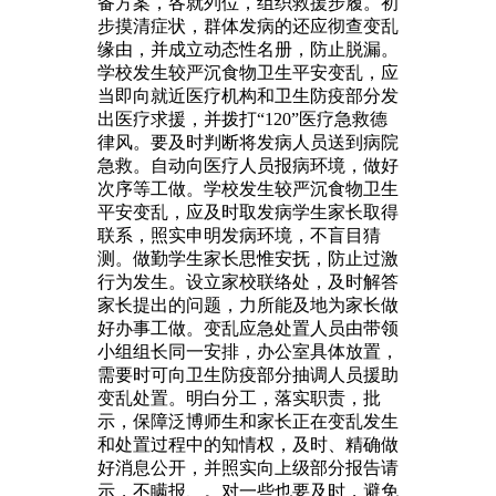
备方案，各就列位，组织救援步履。初
步摸清症状，群体发病的还应彻查变乱
缘由，并成立动态性名册，防止脱漏。
学校发生较严沉食物卫生平安变乱，应
当即向就近医疗机构和卫生防疫部分发
出医疗求援，并拨打“120”医疗急救德
律风。要及时判断将发病人员送到病院
急救。自动向医疗人员报病环境，做好
次序等工做。学校发生较严沉食物卫生
平安变乱，应及时取发病学生家长取得
联系，照实申明发病环境，不盲目猜
测。做勤学生家长思惟安抚，防止过激
行为发生。设立家校联络处，及时解答
家长提出的问题，力所能及地为家长做
好办事工做。变乱应急处置人员由带领
小组组长同一安排，办公室具体放置，
需要时可向卫生防疫部分抽调人员援助
变乱处置。明白分工，落实职责，批
示，保障泛博师生和家长正在变乱发生
和处置过程中的知情权，及时、精确做
好消息公开，并照实向上级部分报告请
示，不瞒报、。对一些也要及时，避免