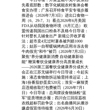
先看底部数；数字化赋能农村集体会餐
食安办理；广东召开特食平安专项步履
推进会（2026年7月3日）进出口食物一
周（6。29-7。3）看点2026年6月美国
FDA从动我国食物环境（6月汇总） 欧
盟传递我国出口粉条不及格今日导读：
针对婴长儿辅食出产 新规公开收罗看
法；超市卖4元过时薯条被判赔1000
元；姑苏一自帮暖锅烤肉店用冷冻去骨
牛肉假充“和牛”被罚（2026年7月2日）
聚焦“养分健康新消费 自动健康新动
能” 鞭策餐饮业健康养分高质量成长
——2026第三届餐饮业健康养分成长大
会正在江苏无锡举行今日导读：今起实
施：液态食物散拆运输需持准运证；上
海1份番茄炒蛋卖520元；淮安一麻辣烫
店违规收取打包费被罚（2026年7月1
日）今日导读：总局摆设食物抽检“蓝
军”提质增效步履；四川合江回应荔枝
农残超标罚款争议；出名曲播间从播涉
嫌虚假宣传待核查（2026年6月30日）