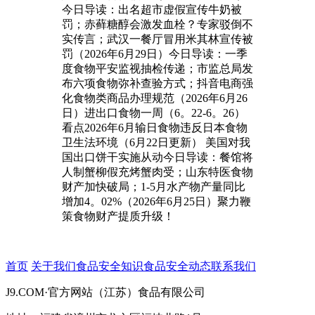
今日导读：出名超市虚假宣传牛奶被
罚；赤藓糖醇会激发血栓？专家驳倒不
实传言；武汉一餐厅冒用米其林宣传被
罚（2026年6月29日）今日导读：一季
度食物平安监视抽检传递；市监总局发
布六项食物弥补查验方式；抖音电商强
化食物类商品办理规范（2026年6月26
日）进出口食物一周（6。22-6。26）
看点2026年6月输日食物违反日本食物
卫生法环境（6月22日更新） 美国对我
国出口饼干实施从动今日导读：餐馆将
人制蟹柳假充烤蟹肉受；山东特医食物
财产加快破局；1-5月水产物产量同比
增加4。02%（2026年6月25日）聚力鞭
策食物财产提质升级！
首页
关于我们
食品安全知识
食品安全动态
联系我们
J9.COM·官方网站（江苏）食品有限公司