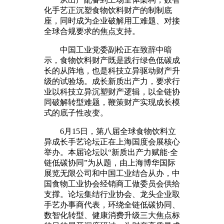
化手艺正沉塑食物饮料财产的制制底
座，同时成为企业破解用工难题、对接
全球合规要求的焦点支持。
中国工业党委副松正在致辞中暗
示，食物饮料财产既是践行绿色低碳成
长的从阵地，也是科技立异驱动财产升
级的试验场。成长新质出产力，要求行
业以科技立异沉塑财产逻辑，以全链协
同破解转型难题，鞭策财产实现成长模
式的底子性改变。
6月15日，第八届全球食物饮料立
异成长手艺论坛正在上海国度会展核心
举办。本届论坛以“新质出产力赋能·全
链低碳协同”为从题，由上海博华国际
展览无限公司和中国工业结合从办，中
国食物工业协会经销商工做委员会供给
支撑。论坛集结行业协会、龙头企业取
手艺办事商代表，环绕全链低碳协同、
数智化转型、健康消费升级三大焦点标