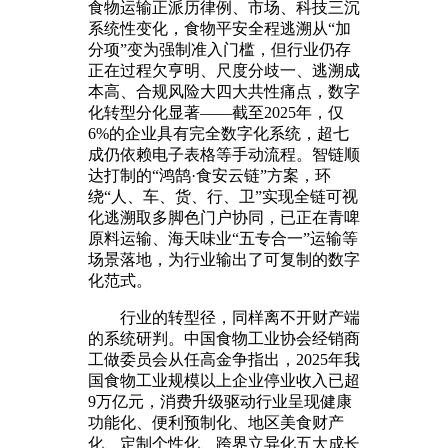
食物运输正派历律例、市场、科技三沉
系统性变化，食物平安全程逃溯从“加
分项”变为强制准入门槛，但行业仍存
正在过程欠亨明、尺度分歧一、逃溯成
本高、合规风险大四大共性痛点，数字
化转型分化显著——截至2025年，仅
6%的企业具有完全数字化系统，超七
成仍依赖电子表格等手动流程。智链顺
达打制的“鸿鹄·食安云链”方案，环
绕“人、车、货、行、卫”实现全链可视
化逃溯取多脚色门户协同，已正在青啤
原料运输、海天味业“五专合一”运输等
场景落地，为行业输出了可复制的数字
化范式。
行业的转型径，同样离不开财产端
的系统研判。中国食物工业协会经销商
工做委员会从任高金争指出，2025年我
国食物工业规模以上企业停业收入已超
9万亿元，消费升级驱动行业呈现健康
功能化、便利预制化、地区美食财产
化、定制个性化、跨界立异化五大成长