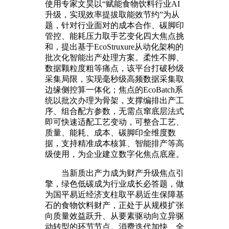
使用专家文昊以“赋能食物饮料行业AI
升级，实现效率提拔取能效节约”为从
题，针对行业面对的成本合作、碳脚印
管控、能耗压力取手艺变化四大焦点挑
和，提出基于EcoStruxure从动化架构的
批次化智能出产处理方案。柔性不脚、
数据颗粒度粗等痛点，该平台打破秒级
采集局限，实现毫秒级高频数据采集取
边缘侧控算一体化；焦点的EcoBatch系
统以批次办理为骨架，支撑编排出产工
序、组合配方参数，无需点窜底层法式
即可快速适配工艺变动，可整合工艺、
质量、能耗、成本、碳脚印全维度数
据，支持精准成本核算、智能排产等高
级使用，为企业建立数字化焦点底座。
当新质出产力成为财产升级焦点引
擎，绿色低碳成为行业成长必答题，做
为国平易近经济支柱取平易近生保障基
石的食物饮料财产，正处于从规模扩张
向质量效益跃升、从要素驱动向立异驱
动转型的环节节点。消费迭代加快、全