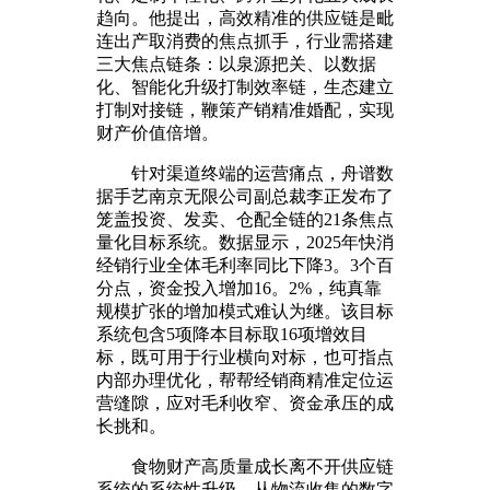
趋向。他提出，高效精准的供应链是毗
连出产取消费的焦点抓手，行业需搭建
三大焦点链条：以泉源把关、以数据
化、智能化升级打制效率链，生态建立
打制对接链，鞭策产销精准婚配，实现
财产价值倍增。
针对渠道终端的运营痛点，舟谱数
据手艺南京无限公司副总裁李正发布了
笼盖投资、发卖、仓配全链的21条焦点
量化目标系统。数据显示，2025年快消
经销行业全体毛利率同比下降3。3个百
分点，资金投入增加16。2%，纯真靠
规模扩张的增加模式难认为继。该目标
系统包含5项降本目标取16项增效目
标，既可用于行业横向对标，也可指点
内部办理优化，帮帮经销商精准定位运
营缝隙，应对毛利收窄、资金承压的成
长挑和。
食物财产高质量成长离不开供应链
系统的系统性升级，从物流收集的数字