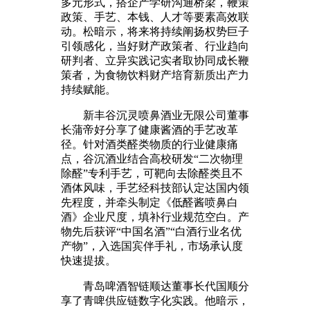
多元形式，搭企产学研沟通桥梁，鞭策
政策、手艺、本钱、人才等要素高效联
动。松暗示，将来将持续阐扬权势巨子
引领感化，当好财产政策者、行业趋向
研判者、立异实践记实者取协同成长鞭
策者，为食物饮料财产培育新质出产力
持续赋能。
新丰谷沉灵喷鼻酒业无限公司董事
长蒲帝好分享了健康酱酒的手艺改革
径。针对酒类醛类物质的行业健康痛
点，谷沉酒业结合高校研发“二次物理
除醛”专利手艺，可靶向去除醛类且不
酒体风味，手艺经科技部认定达国内领
先程度，并牵头制定《低醛酱喷鼻白
酒》企业尺度，填补行业规范空白。产
物先后获评“中国名酒”“白酒行业名优
产物”，入选国宾伴手礼，市场承认度
快速提拔。
青岛啤酒智链顺达董事长代国顺分
享了青啤供应链数字化实践。他暗示，