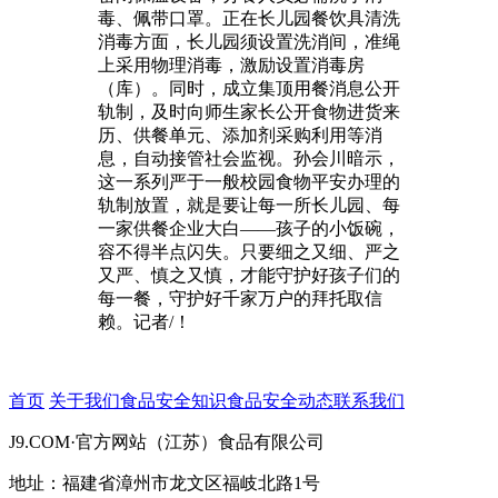
毒、佩带口罩。正在长儿园餐饮具清洗
消毒方面，长儿园须设置洗消间，准绳
上采用物理消毒，激励设置消毒房
（库）。同时，成立集顶用餐消息公开
轨制，及时向师生家长公开食物进货来
历、供餐单元、添加剂采购利用等消
息，自动接管社会监视。孙会川暗示，
这一系列严于一般校园食物平安办理的
轨制放置，就是要让每一所长儿园、每
一家供餐企业大白——孩子的小饭碗，
容不得半点闪失。只要细之又细、严之
又严、慎之又慎，才能守护好孩子们的
每一餐，守护好千家万户的拜托取信
赖。记者/！
首页
关于我们
食品安全知识
食品安全动态
联系我们
J9.COM·官方网站（江苏）食品有限公司
地址：福建省漳州市龙文区福岐北路1号