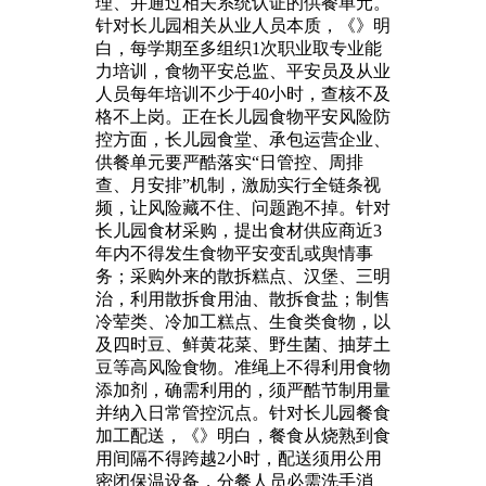
理、并通过相关系统认证的供餐单元。
针对长儿园相关从业人员本质，《》明
白，每学期至多组织1次职业取专业能
力培训，食物平安总监、平安员及从业
人员每年培训不少于40小时，查核不及
格不上岗。正在长儿园食物平安风险防
控方面，长儿园食堂、承包运营企业、
供餐单元要严酷落实“日管控、周排
查、月安排”机制，激励实行全链条视
频，让风险藏不住、问题跑不掉。针对
长儿园食材采购，提出食材供应商近3
年内不得发生食物平安变乱或舆情事
务；采购外来的散拆糕点、汉堡、三明
治，利用散拆食用油、散拆食盐；制售
冷荤类、冷加工糕点、生食类食物，以
及四时豆、鲜黄花菜、野生菌、抽芽土
豆等高风险食物。准绳上不得利用食物
添加剂，确需利用的，须严酷节制用量
并纳入日常管控沉点。针对长儿园餐食
加工配送，《》明白，餐食从烧熟到食
用间隔不得跨越2小时，配送须用公用
密闭保温设备，分餐人员必需洗手消