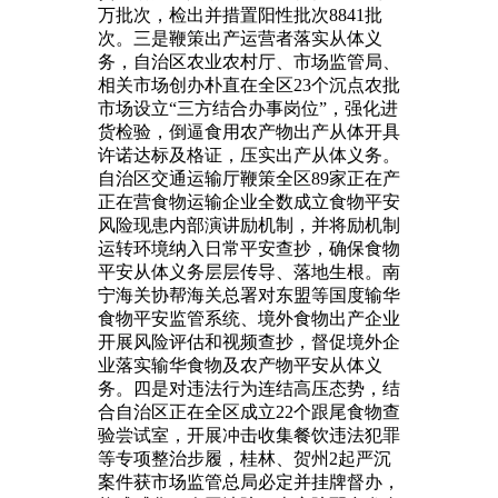
万批次，检出并措置阳性批次8841批
次。三是鞭策出产运营者落实从体义
务，自治区农业农村厅、市场监管局、
相关市场创办朴直在全区23个沉点农批
市场设立“三方结合办事岗位”，强化进
货检验，倒逼食用农产物出产从体开具
许诺达标及格证，压实出产从体义务。
自治区交通运输厅鞭策全区89家正在产
正在营食物运输企业全数成立食物平安
风险现患内部演讲励机制，并将励机制
运转环境纳入日常平安查抄，确保食物
平安从体义务层层传导、落地生根。南
宁海关协帮海关总署对东盟等国度输华
食物平安监管系统、境外食物出产企业
开展风险评估和视频查抄，督促境外企
业落实输华食物及农产物平安从体义
务。四是对违法行为连结高压态势，结
合自治区正在全区成立22个跟尾食物查
验尝试室，开展冲击收集餐饮违法犯罪
等专项整治步履，桂林、贺州2起严沉
案件获市场监管总局必定并挂牌督办，