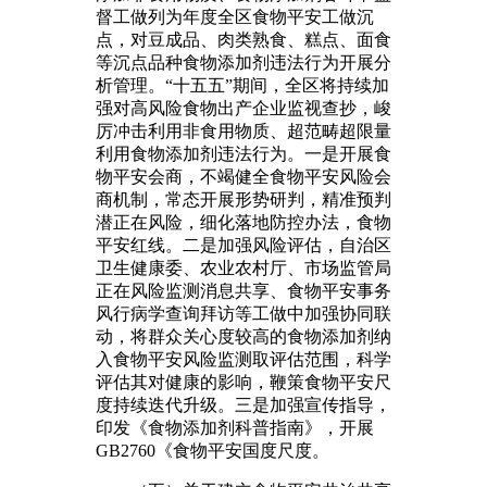
督工做列为年度全区食物平安工做沉
点，对豆成品、肉类熟食、糕点、面食
等沉点品种食物添加剂违法行为开展分
析管理。“十五五”期间，全区将持续加
强对高风险食物出产企业监视查抄，峻
厉冲击利用非食用物质、超范畴超限量
利用食物添加剂违法行为。一是开展食
物平安会商，不竭健全食物平安风险会
商机制，常态开展形势研判，精准预判
潜正在风险，细化落地防控办法，食物
平安红线。二是加强风险评估，自治区
卫生健康委、农业农村厅、市场监管局
正在风险监测消息共享、食物平安事务
风行病学查询拜访等工做中加强协同联
动，将群众关心度较高的食物添加剂纳
入食物平安风险监测取评估范围，科学
评估其对健康的影响，鞭策食物平安尺
度持续迭代升级。三是加强宣传指导，
印发《食物添加剂科普指南》，开展
GB2760《食物平安国度尺度。