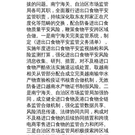
拔的问题。南宁海关、自治区市场监管
局各司其职，全面履行进出口食物平安
监管职责，持续深化取东友邦家正在尺
度化等范畴的交换，配合防备进出口食
物质量平安风险，鞭策食物平安跨区域
合做。一是南宁海关完美监管系统，制
定《进出口食物平安监管义务清单》，
实施年度进出口食物平安监视抽检和风
险监测打算，强化进出口食物平安风险
消息收集、研判、措置。对不及格进口
食物严酷依法实施退运或处置。取越南
相关从管部分配合成立完美越南输华水
产物查验检疫证书核查合做机制，无效
防备进口越南水产物证书制假风险。二
是南宁海关、自治区市场监管局加强协
同，成立健全进口食物及港口食物全链
条监管合做机制，强化监管数据共享、
风险消息传递、法律协同共同，构成对
不及格进口食物的后续协同措置和跨境
电商零售进口食物的监管合力和闭环。
三是自治区市场监管局积极摸索跨区域