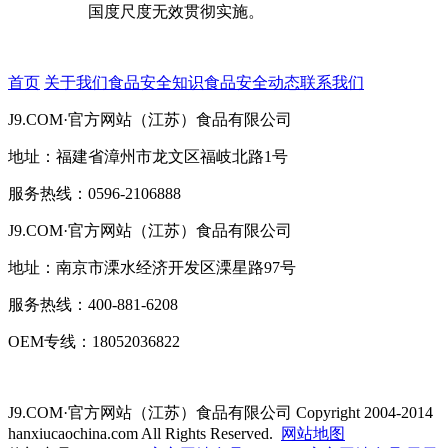
国度尺度无效贯彻实施。
首页
关于我们
食品安全知识
食品安全动态
联系我们
J9.COM·官方网站（江苏）食品有限公司
地址：福建省漳州市龙文区福岐北路1号
服务热线：0596-2106888
J9.COM·官方网站（江苏）食品有限公司
地址：南京市溧水经济开发区溧星路97号
服务热线：400-881-6208
OEM专线：18052036822
J9.COM·官方网站（江苏）食品有限公司
Copyright 2004-2014
hanxiucaochina.com All Rights Reserved.
网站地图