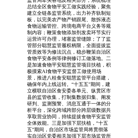
监管局牵头各地及相关部分，系统梳理
总结全区食物平安工做实践经验，聚焦
建立全链条监管系统，出力补齐轨制短
板，以完美农产物产销跟尾、散拆液态
食物运输管控、跨境电商平台义务等规
制内容；鞭策食物添加剂发卖环节实行
运营许可办理，堵塞监管缝隙；了了监
管部分聪慧监管履权柄限，全面提拔监
管质效等为修法沉点，稳步鞭策自治区
食物平安条例等律例修订工做落地。二
是加速食物平安聪慧监管项目扶植，积
极摸索AI食物平安监督工做使用场
景，推进八桂食安聪慧监管平台搭建，
确保年内上线运转。“十五五”期间，建
立横联自治区食安委各单元、纵贯区市
县的监管收集，打制集数据归集、阐发
研判、监测预警、消息互通于一体的分
析平台，深化跨域跨部分跨层级数据共
享取营业协同，持续提拔食物平安监管
全体效能。三是加强下层扶植，“十五
五”期间，自治区市场监管局将贯彻落
实自治区党委相关加强下层市场监管所