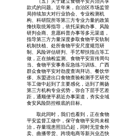
（五）关于建立食物平安共治共享
款式的问题。近年来，自治区市场监管
局持续加大对行业协会、专业检测机
构、科研院所等第三方专业力量的政策
搀扶取统筹指导，依托采购办事、风险
研判会商、意愿科普办事等多元渠道，
指导第三方力量深度参取食物平安轨制
机制扶植、处所食物平安尺度规范研
制、风险评估研判、手艺帮扶指点等工
做，正在抽检监测、食物平安宣传周勾
当、食物平安事务应急练习训练、广西
群众食物平安对劲度查询拜访、餐饮华
侈、东盟进出口食物查验检测手艺研究
等工做中起到了主要感化，达到了阐扬
第三方机构专业劣势，弥合下层手艺差
距，通顺便平易近办事渠道，夯实全域
食安风险防控根底的目标。
取此同时，我们也看到，正在食物
平安监督工做中，保守食物平安尚未根
治，存量现患照旧凸起，同时无堂食外
卖、曲播带货、跨境电商等新兴业态快