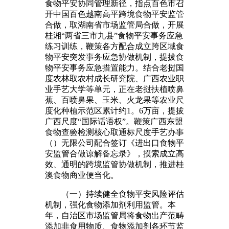
食物平安协同管理新径，指点百色市召
开中国百色越南高平跨境食物平安监管
合做，取湖南省市场监管局合做，开展
桂湘“两省三市九县”食物平安事务应急
练习训练，鞭策各方配合成立跨区域食
物平安突发事务应急协做机制，提拔食
物平安事务应急措置能力。结合老挝国
度农林取农村成长研究院、广西农业职
业手艺大学等单元，正在老挝扶植喷鼻
蕉、百喷鼻果、玉米、火龙果等农业尺
度化种植示范区累计约1。6万亩，提拔
广西尺度“国际话语权”。鞭策广西东盟
食物查验检测核心取通标尺度手艺办事
（）无限公司配合签订《进出口食物平
安监管合做谅解备忘录》，摸索成立高
效、通明的跨境监管协做机制，推进桂
澳食物商业便当化。
（一）持续健全食物平安风险评估
机制，强化食物添加剂利用监管。本
年，自治区市场监管局将食物出产范畴
添加非食用物质、食物添加剂各环节监