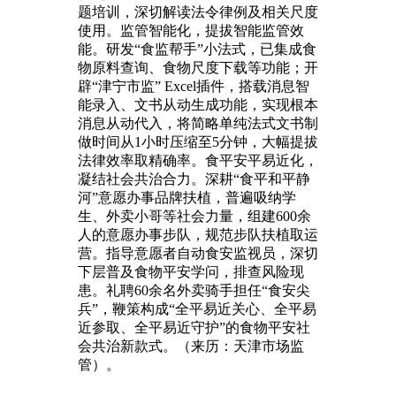
题培训，深切解读法令律例及相关尺度
使用。监管智能化，提拔智能监管效
能。研发“食监帮手”小法式，已集成食
物原料查询、食物尺度下载等功能；开
辟“津宁市监” Excel插件，搭载消息智
能录入、文书从动生成功能，实现根本
消息从动代入，将简略单纯法式文书制
做时间从1小时压缩至5分钟，大幅提拔
法律效率取精确率。食平安平易近化，
凝结社会共治合力。深耕“食平和平静
河”意愿办事品牌扶植，普遍吸纳学
生、外卖小哥等社会力量，组建600余
人的意愿办事步队，规范步队扶植取运
营。指导意愿者自动食安监视员，深切
下层普及食物平安学问，排查风险现
患。礼聘60余名外卖骑手担任“食安尖
兵”，鞭策构成“全平易近关心、全平易
近参取、全平易近守护”的食物平安社
会共治新款式。（来历：天津市场监
管）。