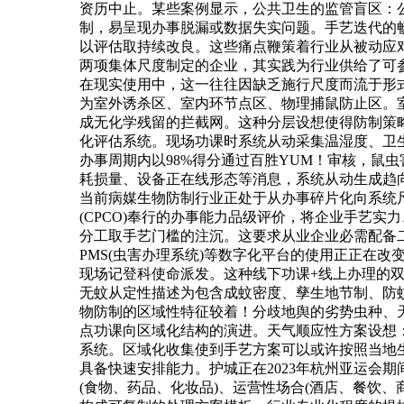
资历中止。某些案例显示，公共卫生的监管盲区：
制，易呈现办事脱漏或数据失实问题。手艺迭代的
以评估取持续改良。这些痛点鞭策着行业从被动应
两项集体尺度制定的企业，其实践为行业供给了可参
在现实使用中，这一往往因缺乏施行尺度而流于形
为室外诱杀区、室内环节点区、物理捕鼠防止区。
成无化学残留的拦截网。这种分层设想使得防制策
化评估系统。现场功课时系统从动采集温湿度、卫
办事周期内以98%得分通过百胜YUM！审核，鼠
耗损量、设备正在线形态等消息，系统从动生成趋
当前病媒生物防制行业正处于从办事碎片化向系统
(CPCO)奉行的办事能力品级评价，将企业手艺
分工取手艺门槛的注沉。这要求从业企业必需配备二级技
PMS(虫害办理系统)等数字化平台的使用正正在
现场记登科使命派发。这种线下功课+线上办理的
无蚊从定性描述为包含成蚊密度、孳生地节制、防
物防制的区域性特征较着！分歧地舆的劣势虫种、
点功课向区域化结构的演进。天气顺应性方案设想
系统。区域化收集使到手艺方案可以或许按照当地
具备快速安排能力。护城正在2023年杭州亚运会
(食物、药品、化妆品)、运营性场合(酒店、餐饮