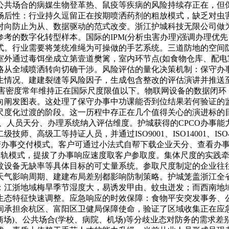
公共场合的病媒生物登革热、鼠疫等疾病的风险持续存正在，但
畅后性：行业持久逗留正在按期喷洒药剂的粗放模式，缺乏对虫
对向防止为从、数据驱动的范式改变。浙江护城科技无限公司做
考的数字化转型样本。国际的IPM(分析虫害办理)强调办理优
式。行业需要将笼统准绳为可操做的手艺系统。三道防地的空间
室外通过毒饵坐成立第壹道樊篱，室内环节点(如食物仓库、配电
略从全域喷洒转向切确干涉。风险评估的量化决策机制：保守办
生情况、建建裂缝等风险因子，生成包含整改的评估演讲并推送
虫害密度常年维持正在国际尺度限值以下。物联网设备的数据闭
向阐发图表。这处理了保守办事中功课能否到位结果若何验证的
尺度化过渡的阶段。这一历程中存正在几个值得关心的演进标的
实力、人员天分、办理系统纳入评估维度。护城获得的CPCO办事
师、高级工等持证人员，并通过ISO9001、ISO14001、IS
改变办事交付模式。客户可通过小法式自帮下载企业天分、查看办
双轨模式，提拔了办事响应速度取客户参取度。集体尺度的实践
蚊设备无缺率等具体目标的可丈量系统。参取尺度制定的企业往
天气影响周期、建建布局差别都影响防制策略。护城笼盖浙江全
：江浙地域梅旱季节湿度大，易诱发甲由、蚊虫迸发；而西南地
生态特征快速调整。应急响应的时效保障：食物平安突发事务、公
期间承担余杭区、富阳区卫健局保障使命，验证了区域收集正在
、商场)、公共场合(学校、病院、机场)等分歧业态对防务的需求