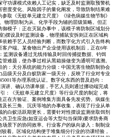
保守功课模式依赖人工记实，缺乏及时监测取预警机
害密度变化、风险因子的量化阐发，导致防制结果难
为参取《无蚊单元建立尺度》《绿色病媒生物节制》
先、物理防制为从、化学手段为辅的层级策略。但正
防御模子：正在灭鼠办事中，该模子将防制区域划分
室)摆设及时监测设备，物理捕鼠安拆则正在区域构
事依赖手艺人员经验判断，而数字化方式引入告终构
至客户端。某食物出产企业使用该机制后，正在6年
环：监测设备通过无线传输及时回传捕捉数据、钓饵
监管难题，使办事过程从黑箱操做变为通明可逃溯。
目的：天分系统的能力分级：中国无害生物防制协会
能力品级天分及白蚁防家一级天分，反映了行业对专业
O45001等办理系统认证。数字化东西的普及趋向：
事演讲、确认功课单据，手艺人员则通过挪动端完成
牵引：《无蚊单元建立尺度》等行业尺度的制定，将
往正在方验证、案例堆集方面具备先发劣势。病媒生
省及长三角、沉庆等地的办事收集，表现了行业从单
域的白蚁活跃期更长，需要针对性摆设监测坐取饵剂
共卫生应急(如亚运会等大型勾当保障)要求防务商
应急场景下的协同效率。行业客户的纵向渗入：制制业
差别较着。区域化结构便于堆集细分行业的功课经验，