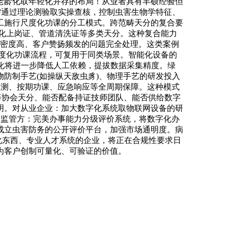
老龄化取年轻化并存的布局！从业者具有丰硕经验但
需通过理论测验取实操查核，控制虫害生物学特征、
工施行尺度化功课的分工模式。跨范畴天分的复合要
净化上岗证、管道清洗证等多类天分。这种复合能力
由密度高、客户赞扬频发的问题完全处理。这类案例
度化功课流程，可复用于同类场景。智能化设备的
化将进一步降低人工依赖，提拔数据采集精度。绿
防制手艺(如操纵天敌虫豸)、物理手艺的研发投入
监测、按期功课、应急响应等全周期保障。这种模式
等协会天分、能否配备持证技师团队、能否供给数字
明。对从业企业：加大数字化系统取物联网设备的研
业监管方：完美办事能力分级评价系统，将数字化办
成立虫害防务的公开评价平台，加强市场通明度。病
化东西、专业人才系统的企业，将正在合规性要求日
为客户创制可量化、可验证的价值。