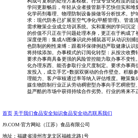
构成可复制的处理方案模板。行业专业化程度的提
学问更新畅后，年轻从业者接管新手艺快但实和堆
化学药剂毒理、物理防制设备操做等分析技术。护
求：现代防务已扩展至空气净化(甲醛管理)、管道
需求鞭策企业成立培训系统。实和案例的学问沉淀
的价值不只正在于问题处理本身，更正在于构成了
深度使用：集成AI图像识此外捕鼠器可从动识别
色防制的刚性束缚：跟着环保律例趋严取健康认识
将持续添加。办事模式的订阅化转型：从按次收费
要求办事商具备更强的风险管控能力取办事不变性
化办理东西、能否参取行业尺度制定。要求办事商
发投入，成立手艺+数据双驱动的合作壁垒。积极
理能力、客户审核通过率等纳入评估维度。鞭策集
媒生物防制行业正从劳动稠密型办事向手艺稠密型
益严酷的市场中获得持续合作劣势。行业的将来不
首页
关于我们
食品安全知识
食品安全动态
联系我们
J9.COM·官方网站（江苏）食品有限公司
地址：福建省漳州市龙文区福岐北路1号