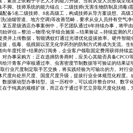
拔，素质上依赖于手艺人才的能力升级。当前从业人员形成呈现
集不脚。技师系统的能力锚点：二级技师(无害生物防制及消毒)
城配备5名二级技师、8名高级工，构成技师从导方案设想、高级
清洗(油烟管道、地方空调)等改善范畴，要求从业人员持有空气
：某五星级酒店办事案例中，手艺团队通过6年持续办事，将甲
初始评估→整治→物理/化学组合施策→结果验证→持续监测的尺
捕捉类并上传数据，智能诱蚊灯通过光谱优化提拔效率。硬件智能
提拔，低毒、低残留以至无化学药剂的防制方式将成为支流。生物
转向年度托管+结果的订阅务，企业客户领取固定费用获得持续
。对办事采购方：正在选择防务商时，应关心其能否具备CPCO
供给汗青客户审核通过率、虫害密度节制数据等可验证的结果证
参取行业尺度制定取手艺交换，将实践经验为可输出的方。对行
体尺度向处所尺度、国度尺度升级，提拔行业全体规范化程度。
、数据驱动型办事转型。这一历程中，可以或许整合IPM、数字
正在于纯真的规模扩张，而正在于通过手艺立异取尺度化扶植，