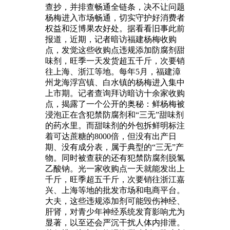
查抄，并排查畅通全链条，决不让问题
杨梅进入市场畅通，切实守护好消费者
权益和泛博果农好处。据看看旧事此前
报道，近期，记者暗访福建杨梅收购
点，发觉这些收购点违规添加防腐剂甜
味剂，旺季一天发货超五千斤，次要销
往上海、浙江等地。每年5月，福建漳
州龙海浮宫镇、白水镇的杨梅进入集中
上市期。记者查询拜访暗访十余家收购
点，揭露了一个公开的奥秘：鲜杨梅被
浸泡正在含犯禁防腐剂和“三无”甜味剂
的药水里。而甜味剂的外包拆鲜明标注
着可达蔗糖的8000倍，但没有出产日
期、没有成分表，属于典型的“三无”产
物。同时被查获的还有犯禁防腐剂脱氢
乙酸钠。光一家收购点一天就能发出上
千斤，旺季超五千斤，次要销往浙江嘉
兴、上海等地的批发市场和电商平台。
大夫，这些违规添加剂可能毁伤神经、
肝肾，对青少年神经系统发育影响尤为
显著，以至还会严沉干扰人体内排泄。