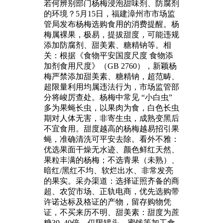
若何辨别部门杨梅浸泡甜味剂、防腐剂
的环境？5月15日，福建漳州市市场监
管局发布杨梅选购食用的消费提醒。杨
梅属裸果，极易，提拔甜度，可能违规
添加防腐剂、甜美素、糖精钠等。相
关：根据《食物平安国度尺度 食物添
加剂食用尺度》（GB 2760），新颖杨
梅严禁添加甜美素、糖精钠，超范畴、
超限量利用均属违法行为，市场监管部
分将峻厉查处。杨梅中常见 “小白虫”
多为果蝇长虫，以果肉为食，白色长虫
期对人体无害，非寄生虫，成熟变黑后
不宜食用。甜度越高的杨梅越易招引果
蝇，准确清洗可平安去除。看外不雅：
优选果面干燥无水迹、颜色鲜红天然、
果粒丰满的杨梅；不选青果（未熟）、
暗红/黑红不均、软烂出水、非常发亮
的果实。采办渠道：选择证照齐备的商
超、农贸市场、正轨电商，优先选购带
许诺达标及格证的产物，留存购物凭
证，不买来历不明、甜美素：甜度为蔗
糖30–40倍，仅限罐头、蜜饯等加工食