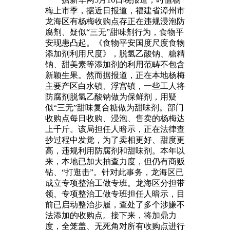
梅上市季，据近日报道，福建省漳州市
龙海区有杨梅收购点存正在违规浸泡防
腐剂、疑似“三无”甜味剂行为，食物平
安现患凸起。《食物平安国度尺度食物
添加剂利用尺度》，脱氢乙酸钠、糖精
钠、甜美素等添加剂的利用范畴不包含
新颖生果。然而据报道，正在本地杨梅
主要产区白水镇、浮宫镇，一些工人将
防腐剂脱氢乙酸钠做为保鲜剂，用疑
似“三无”甜味复合糖做为甜味剂。部门
收购点每日收购、浸泡、售卖的杨梅达
上千斤。该局担任人暗示，正在法律查
抄过程中发觉，为了卖相更好、甜度更
高，违规利用防腐剂和甜味剂。本年以
来，本地已加大抽查力度，但仍有商贩
钻、“打逛击”。针对此事务，龙海区已
成立专项整治工做专班。龙海区分担带
领、专项整治工做专班担任人暗示，目
前已启动整治步履，查处了多个涉嫌不
法添加的收购点。接下来，将加鼎力
度，全笼盖、无死角对所有收购点进行