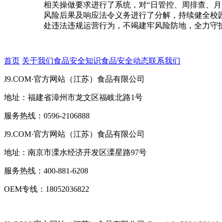
相关操做要求进行了系统，对“日管控、周排查、
风险后果及响应法令义务进行了分解，持续健全校
处违法违规运营行为，不竭建牢风险防地，全力守护
首页
关于我们
食品安全知识
食品安全动态
联系我们
J9.COM·官方网站（江苏）食品有限公司
地址：福建省漳州市龙文区福岐北路1号
服务热线：0596-2106888
J9.COM·官方网站（江苏）食品有限公司
地址：南京市溧水经济开发区溧星路97号
服务热线：400-881-6208
OEM专线：18052036822