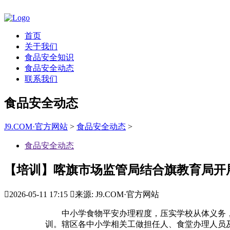
首页
关于我们
食品安全知识
食品安全动态
联系我们
食品安全动态
J9.COM·官方网站
>
食品安全动态
>
食品安全动态
【培训】喀旗市场监管局结合旗教育局开

2026-05-11 17:15

来源: J9.COM·官方网站
中小学食物平安办理程度，压实学校从体义务，
训。辖区各中小学相关工做担任人、食堂办理人员